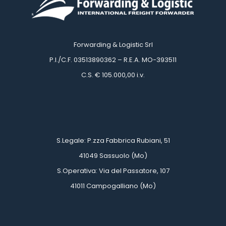
Forwarding & Logistic Srl
 P.I./C.F. 03513890362 – R.E.A. MO-393511
 C.S. € 105.000,00 i.v.
 
 
 S.Legale: P.zza Fabbrica Rubiani, 51
 41049 Sassuolo (Mo)
 S.Operativa: Via del Passatore, 107
 41011 Campogalliano (Mo)
 