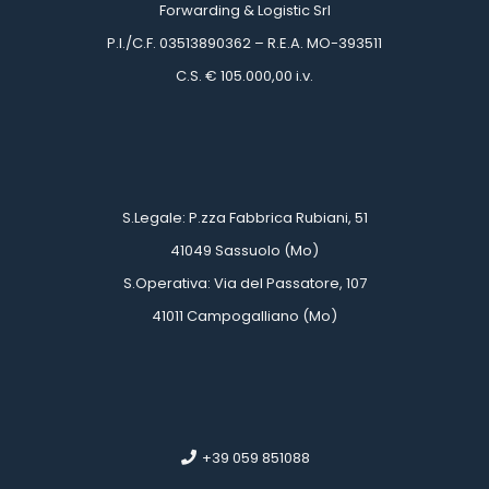
Forwarding & Logistic Srl
 P.I./C.F. 03513890362 – R.E.A. MO-393511
 C.S. € 105.000,00 i.v.
 
 
 S.Legale: P.zza Fabbrica Rubiani, 51
 41049 Sassuolo (Mo)
 S.Operativa: Via del Passatore, 107
 41011 Campogalliano (Mo)
 
 
 +39 059 851088