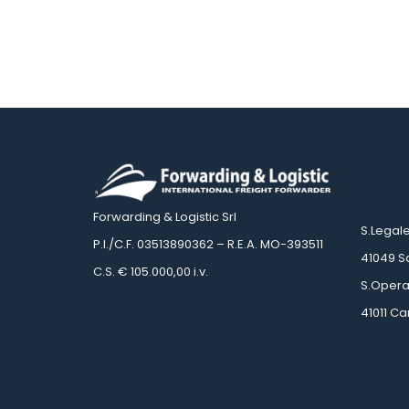
 
 
Forwarding & Logistic Srl
 S.Legal
 P.I./C.F. 03513890362 – R.E.A. MO-393511
 41049 
 C.S. € 105.000,00 i.v.
 S.Opera
 41011 