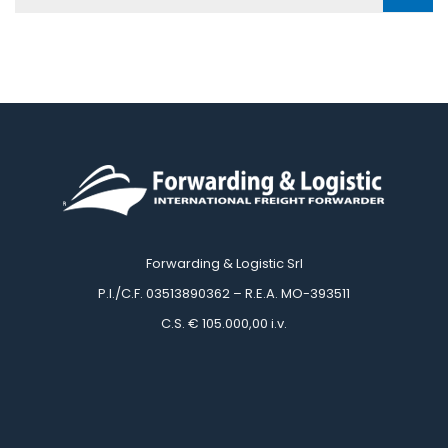
Forwarding & Logistic Srl
 P.I./C.F. 03513890362 – R.E.A. MO-393511
 C.S. € 105.000,00 i.v.
 
 