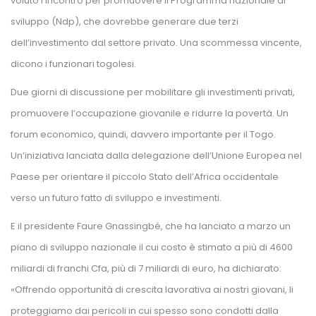
voluto l’incontro per promuovere il Programma nazionale di 
viluppo (Ndp), che dovrebbe generare due terzi 
dell’investimento dal settore privato. Una scommessa vincente, 
dicono i funzionari togolesi.
Due giorni di discussione per mobilitare gli investimenti privati, 
promuovere l’occupazione giovanile e ridurre la povertà. Un 
forum economico, quindi, davvero importante per il Togo. 
Un’iniziativa lanciata dalla delegazione dell’Unione Europea nel 
Paese per orientare il piccolo Stato dell’Africa occidentale 
verso un futuro fatto di sviluppo e investimenti.
E il presidente Faure Gnassingbé, che ha lanciato a marzo un 
piano di sviluppo nazionale il cui costo è stimato a più di 4600 
miliardi di franchi Cfa, più di 7 miliardi di euro, ha dichiarato: 
«Offrendo opportunità di crescita lavorativa ai nostri giovani, li 
proteggiamo dai pericoli in cui spesso sono condotti dalla 