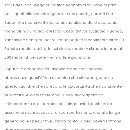
Tra i Paesi con i peggiori risultati economici figurano ai primi 
posti quelli dilaniati dalle guerre e dai conflitti, come il Sud 
Sudan. Ma il continente vanta anche alcune delle economie 
mondiali in più rapida crescita: Costa d’Avorio, Etiopia, Ruanda, 
Tanzania e Senegal. Inoltre, fanno parte del continente circa 30 
Paesi a medio reddito, la cui classe media – stimata intorno ai 
300 milioni di persone – è in forte espansione. 
Eppure, le economie più avanzate non considerano 
abbastanza quest’Africa dinamica che sta emergendo, e 
questo vuol dire che sprecano le opportunità che il continente 
può offrire. Allo stesso tempo, i Paesi ricchi riportano 
un’eccedenza di risparmio che spinge avidi banchieri ad 
assumersi rischi eccessivi, un comportamento che alla lunga 
genera bolle speculative. D’altro canto, i Paesi poveri soffrono 
di una carenza di investimenti che, in Africa, impedisce la 