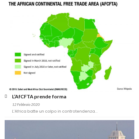
L’AfCFTA prende forma
12 Febbraio 2020
L’Africa batte un colpo in controtendenza...