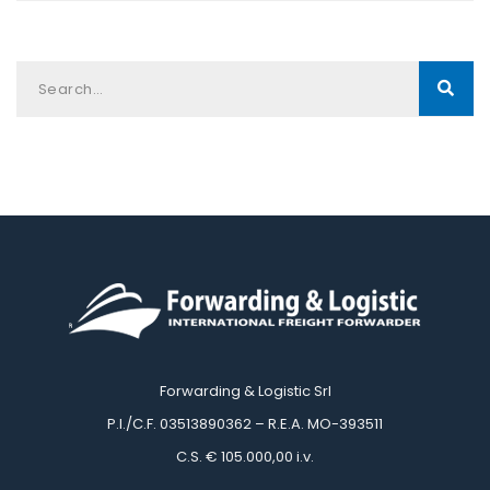
Forwarding & Logistic Srl
 P.I./C.F. 03513890362 – R.E.A. MO-393511
 C.S. € 105.000,00 i.v.