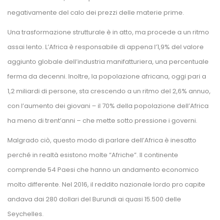
negativamente del calo dei prezzi delle materie prime. 
Una trasformazione strutturale è in atto, ma procede a un ritmo 
assai lento. L’Africa è responsabile di appena l’1,9% del valore 
aggiunto globale dell’industria manifatturiera, una percentuale 
ferma da decenni. Inoltre, la popolazione africana, oggi pari a 
1,2 miliardi di persone, sta crescendo a un ritmo del 2,6% annuo, 
con l’aumento dei giovani – il 70% della popolazione dell’Africa 
ha meno di trent’anni – che mette sotto pressione i governi. 
Malgrado ciò, questo modo di parlare dell’Africa è inesatto 
perché in realtà esistono molte “Afriche”. Il continente 
comprende 54 Paesi che hanno un andamento economico 
molto differente. Nel 2016, il reddito nazionale lordo pro capite 
andava dai 280 dollari del Burundi ai quasi 15.500 delle 
Seychelles. 