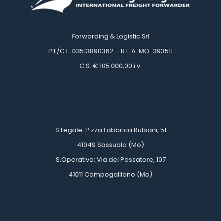
Forwarding & Logistic Srl
 P.I./C.F. 03513890362 – R.E.A. MO-393511
 C.S. € 105.000,00 i.v.
 
 
 S.Legale: P.zza Fabbrica Rubiani, 51
 41049 Sassuolo (Mo)
 S.Operativa: Via del Passatore, 107
 41011 Campogalliano (Mo)
 