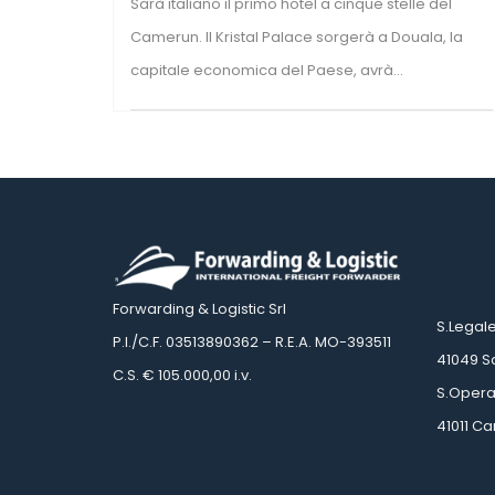
Sarà italiano il primo hotel a cinque stelle del 
Camerun. Il Kristal Palace sorgerà a Douala, la 
capitale economica del Paese, avrà...
 
 
Forwarding & Logistic Srl
 S.Legal
 P.I./C.F. 03513890362 – R.E.A. MO-393511
 41049 
 C.S. € 105.000,00 i.v.
 S.Opera
 41011 