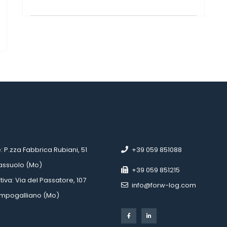
 
 
e: P.zza Fabbrica Rubiani, 51
 +39 059 851088
Sassuolo (Mo)
 +39 059 851215
tiva: Via del Passatore, 107
 info@forw-log.com
Campogalliano (Mo)
 