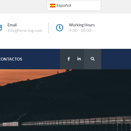
Español
Email
Working Hour
info@forw-log.com
9:00 - 18:00
CONTACTOS