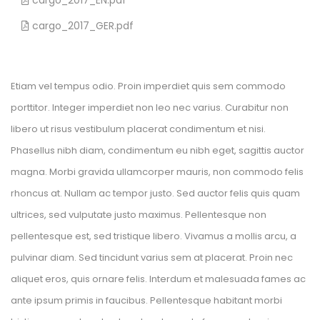
 cargo_2017_EN.pdf 
 cargo_2017_GER.pdf 
Etiam vel tempus odio. Proin imperdiet quis sem commodo 
porttitor. Integer imperdiet non leo nec varius. Curabitur non 
libero ut risus vestibulum placerat condimentum et nisi. 
Phasellus nibh diam, condimentum eu nibh eget, sagittis auctor 
magna. Morbi gravida ullamcorper mauris, non commodo felis 
rhoncus at. Nullam ac tempor justo. Sed auctor felis quis quam 
ultrices, sed vulputate justo maximus. Pellentesque non 
pellentesque est, sed tristique libero. Vivamus a mollis arcu, a 
pulvinar diam. Sed tincidunt varius sem at placerat. Proin nec 
aliquet eros, quis ornare felis. Interdum et malesuada fames ac 
ante ipsum primis in faucibus. Pellentesque habitant morbi 