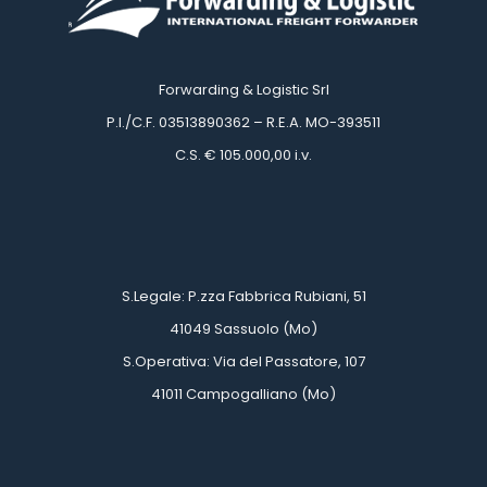
Forwarding & Logistic Srl
 P.I./C.F. 03513890362 – R.E.A. MO-393511
 C.S. € 105.000,00 i.v.
 
 
 S.Legale: P.zza Fabbrica Rubiani, 51
 41049 Sassuolo (Mo)
 S.Operativa: Via del Passatore, 107
 41011 Campogalliano (Mo)
 